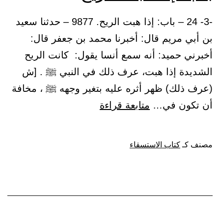
-3- 24 – باب: إذا هبت الريح. 9877 – حدثنا سعيد
بن أبي مريم قال: أخبرنا محمد بن جعفر قال:
أخبرني حميد: أنه سمع أنسا يقول: كانت الريح
الشديدة إذا هبت، عرف ذلك في النبي ﷺ . [ش
(عرف ذلك) ظهر أثره عليه بتغير وجهه ﷺ ، مخافة
باب:
أن تكون في…
متابعة قراءة
إذا
هبت
مصنف كـ
كتاب الاستسقاء
الريح