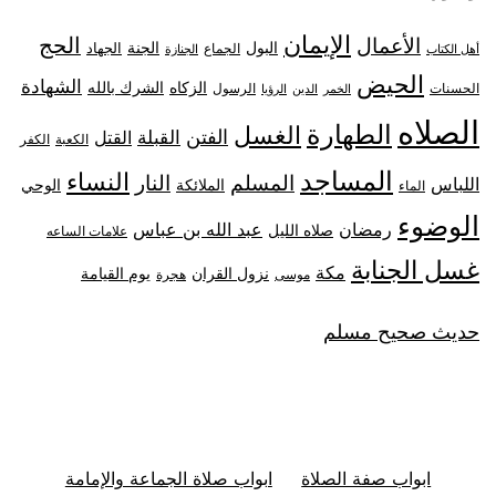
الإيمان
الحج
الأعمال
البول
الجنة
الجهاد
الجماع
أهل الكتاب
الجنازة
الحيض
الشهادة
الزكاه
الشرك بالله
الحسنات
الرسول
الخمر
الدين
الرؤيا
الصلاه
الطهارة
الغسل
الفتن
القبلة
القتل
الكعبة
الكفر
المساجد
النساء
المسلم
النار
اللباس
الملائكة
الوحي
الماء
الوضوء
رمضان
عبد الله بن عباس
صلاه الليل
علامات الساعه
غسل الجنابة
مكة
نزول القران
يوم القيامة
موسى
هجرة
حديث صحيح مسلم
ابواب صفة الصلاة
ابواب صلاة الجماعة والإمامة