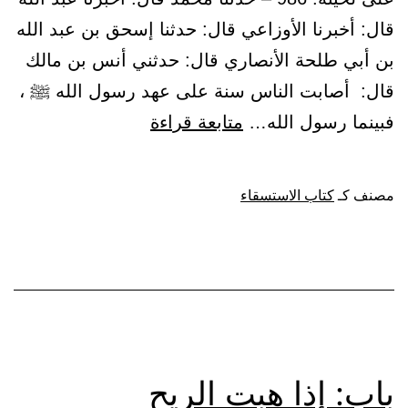
قال: أخبرنا الأوزاعي قال: حدثنا إسحق بن عبد الله
بن أبي طلحة الأنصاري قال: حدثني أنس بن مالك
قال: أصابت الناس سنة على عهد رسول الله ﷺ ،
باب:
فبينما رسول الله…
متابعة قراءة
من
تمطر
مصنف كـ
كتاب الاستسقاء
في
المطر،
حتى
يتحادر
على
لحيته
باب: إذا هبت الريح