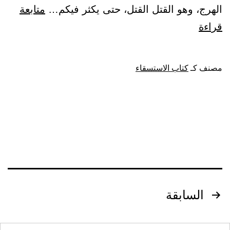
الهرج، وهو القتل القتل، حتى يكثر فيكم…
متابعة
باب:
قراءة
ما
قيل
مصنف كـ
كتاب الاستسقاء
في
الزلازل
والآيات
تصفّح
السابقة
المقالات