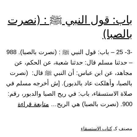
باب: قول النبي ﷺ : (نصرت
بالصبا)
-3- 25 – باب: قول النبي ﷺ : (نصرت بالصبا). 988
– حدثنا مسلم قال: حدثنا شعبة، عن الحكم، عن
مجاهد، عن ابن عباس: أن النبي ﷺ قال: (نصرت
بالصبا، وأهلكت عاد بالدبور). [ش أخرجه مسلم في
صلاة الاستسقاء، باب: في ريح الصبا والدبور، رقم:
باب:
900. (نصرت بالصبا) هي الريح…
متابعة قراءة
قول
النبي
مصنف كـ
كتاب الاستسقاء
ﷺ