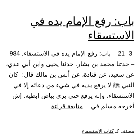
باب: رفع الإمام يده في
الاستسقاء
-3- 21 – باب: رفع الإمام يده في الاستسقاء. 984
– حدثنا محمد بن بشار: حدثنا يحيى وابن أبي عدي،
عن سعيد، عن قتادة، عن أنس بن مالك قال: كان
النبي ﷺ لا يرفع يديه في شيء من دعائه إلا في
الاستسقاء، وإنه يرفع حتى يرى بياض إبطيه. [ش
باب:
أخرجه مسلم في…
متابعة قراءة
رفع
الإمام
مصنف كـ
كتاب الاستسقاء
يده