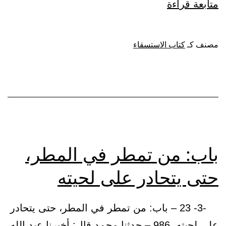
باب:
متابعة قراءة
ما
يقال
مصنف كـ
كتاب الاستسقاء
إذا
أمطرت
باب: من تمطر في المطر،
حتى يتحادر على لحيته
-3- 23 – باب: من تمطر في المطر، حتى يتحادر
على لحيته. 986 – حدثنا محمد قال: أخبرنا عبد الله