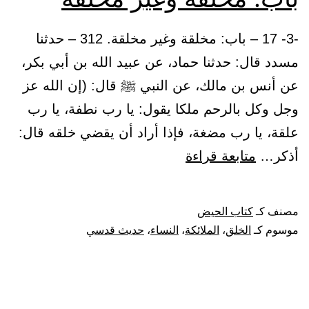
-3- 17 – باب: مخلقة وغير مخلقة. 312 – حدثنا
مسدد قال: حدثنا حماد، عن عبيد الله بن أبي بكر،
عن أنس بن مالك، عن النبي ﷺ قال: (إن الله عز
وجل وكل بالرحم ملكا يقول: يا رب نطفة، يا رب
علقة، يا رب مضغة، فإذا أراد أن يقضي خلقه قال:
باب:
أذكر…
متابعة قراءة
مخلقة
وغير
مصنف كـ
كتاب الحيض
مخلقة
موسوم كـ
الخلق
،
الملائكة
،
النساء
،
حديث قدسي