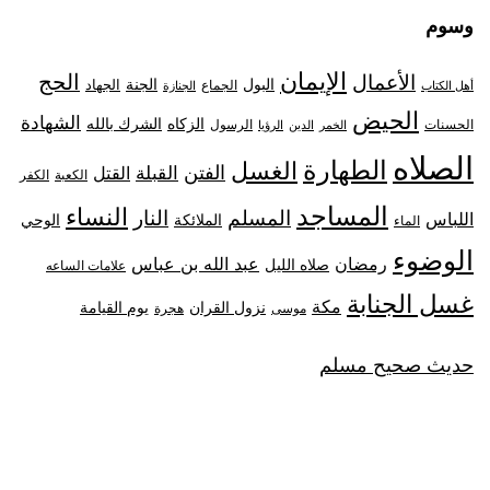
وسوم
الإيمان
الحج
الأعمال
البول
الجنة
الجهاد
الجماع
أهل الكتاب
الجنازة
الحيض
الشهادة
الزكاه
الشرك بالله
الحسنات
الرسول
الخمر
الدين
الرؤيا
الصلاه
الطهارة
الغسل
الفتن
القبلة
القتل
الكعبة
الكفر
المساجد
النساء
المسلم
النار
اللباس
الملائكة
الوحي
الماء
الوضوء
رمضان
عبد الله بن عباس
صلاه الليل
علامات الساعه
غسل الجنابة
مكة
نزول القران
يوم القيامة
موسى
هجرة
حديث صحيح مسلم