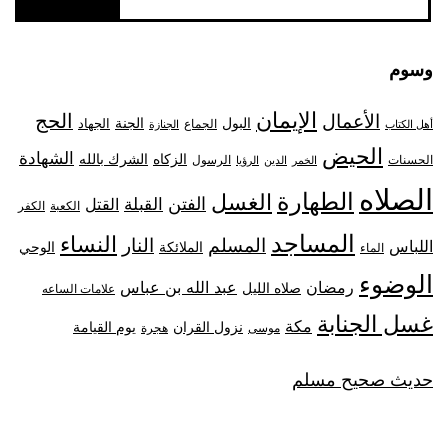
وسوم
الإيمان
الحج
الأعمال
البول
الجنة
الجهاد
الجماع
أهل الكتاب
الجنازة
الحيض
الشهادة
الزكاه
الشرك بالله
الحسنات
الرسول
الخمر
الدين
الرؤيا
الصلاه
الطهارة
الغسل
الفتن
القبلة
القتل
الكعبة
الكفر
المساجد
النساء
المسلم
النار
اللباس
الملائكة
الوحي
الماء
الوضوء
رمضان
عبد الله بن عباس
صلاه الليل
علامات الساعه
غسل الجنابة
مكة
نزول القران
يوم القيامة
موسى
هجرة
حديث صحيح مسلم