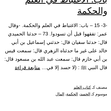
والحكمة
-3- 15 – باب: الاغتباط في العلم والحكمة. -وقال
عمر: تفقهوا قبل أن تسودوا. 73 – حدثنا الحميدي
قال: حدثنا سفيان قال: حدثني إسماعيل بن أبي
خالد على غير ما حدثناه الزهري قال: سمعت قيس
بن أبي حازم قال: سمعت عبد الله بن مسعود قال:
باب:
قال النبي ﷺ : (لا حسد إلا في…
متابعة قراءة
الاغتباط
في
مصنف كـ
كتاب العلم
العلم
موسوم كـ
الحسد
،
الحكمة
،
المال
والحكمة