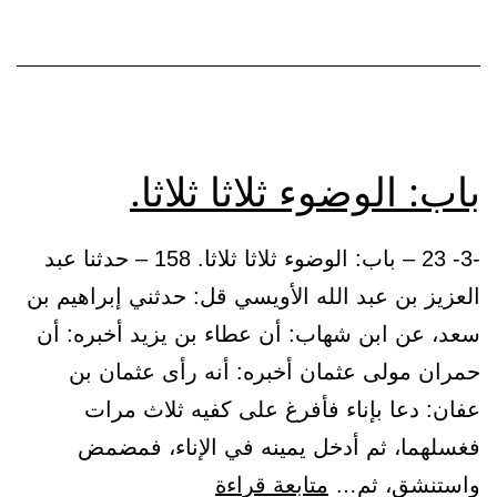
باب: الوضوء ثلاثا ثلاثا.
-3- 23 – باب: الوضوء ثلاثا ثلاثا. 158 – حدثنا عبد
العزيز بن عبد الله الأويسي قل: حدثني إبراهيم بن
سعد، عن ابن شهاب: أن عطاء بن يزيد أخبره: أن
حمران مولى عثمان أخبره: أنه رأى عثمان بن
عفان: دعا بإناء فأفرغ على كفيه ثلاث مرات
فغسلهما، ثم أدخل يمينه في الإناء، فمضمض
باب:
واستنشق، ثم…
متابعة قراءة