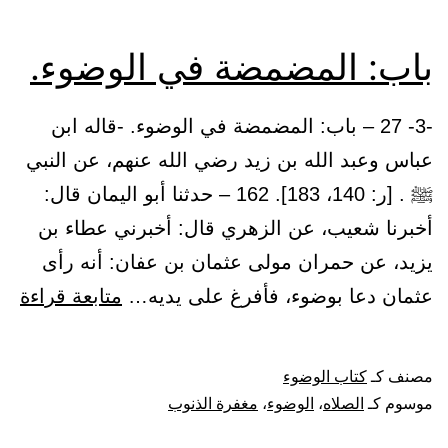
باب: المضمضة في الوضوء.
-3- 27 – باب: المضمضة في الوضوء. -قاله ابن
عباس وعبد الله بن زيد رضي الله عنهم، عن النبي
ﷺ . [ر: 140، 183]. 162 – حدثنا أبو اليمان قال:
أخبرنا شعيب، عن الزهري قال: أخبرني عطاء بن
يزيد، عن حمران مولى عثمان بن عفان: أنه رأى
باب
عثمان دعا بوضوء، فأفرغ على يديه…
متابعة قراءة
ال
في
مصنف كـ
كتاب الوضوء
الو
موسوم كـ
الصلاه
،
الوضوء
،
مغفرة الذنوب