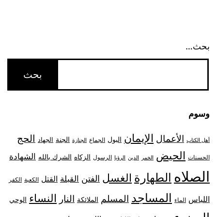
بحث…
وسوم
الإيمان
الحج
الأعمال
البول
الجنة
الجهاد
الجماع
أهل الكتاب
الجنازة
الحيض
الشهادة
الزكاه
الشرك بالله
الحسنات
الرسول
الخمر
الدين
الرؤيا
الصلاه
الطهارة
الغسل
الفتن
القبلة
القتل
الكعبة
الكفر
المساجد
النساء
المسلم
النار
اللباس
الملائكة
الوحي
الماء