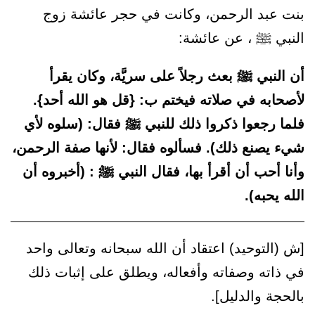
بنت عبد الرحمن، وكانت في حجر عائشة زوج
النبي ﷺ ، عن عائشة:
أن النبي ﷺ بعث رجلاً على سريَّة، وكان يقرأ
لأصحابه في صلاته فيختم ب: {قل هو الله أحد}.
فلما رجعوا ذكروا ذلك للنبي ﷺ فقال: (سلوه لأي
شيء يصنع ذلك). فسألوه فقال: لأنها صفة الرحمن،
وأنا أحب أن أقرأ بها، فقال النبي ﷺ : (أخبروه أن
الله يحبه).
[ش (التوحيد) اعتقاد أن الله سبحانه وتعالى واحد
في ذاته وصفاته وأفعاله، ويطلق على إثبات ذلك
بالحجة والدليل].