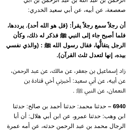
الرحمن بن عبد الله بن عبد الرحمن بن أبي
صعصعة، عن أبيه، عن أبي سعيد الخدري:
أن رجلاً سمع رجلاً يقرأ: {قل هو الله أحد}. يرددها،
فلما أصبح جاء إلى النبي ﷺ فذكر له ذلك، وكأن
الرجل يتقالُّها، فقال رسول الله ﷺ : (والذي نفسي
بيده، إنها لتعدل ثلث القرآن).
زاد إسماعيل بن جعفر، عن مالك، عن عبد الرحمن،
عن أبيه، عن أبي سعيد: أخبرني أخي قتادة بن
النعمان، عن النبي ﷺ .
6940 –
حدثنا محمد: حدثنا أحمد بن صالح: حدثنا
ابن وهب: حدثنا عمرو، عن ابن أبي هلال: أن أبا
الرجال محمد بن عبد الرحمن حدثه، عن أمه عمرة