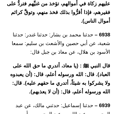
عليهم زكاة في أموالهم، تؤخذ من غنيِّهم فتردُّ على
فقيرهم، فإذا أقرُّوا بذلك فخذ منهم، وتوقَّ كرائم
أموال الناس).
6938 –
حدثنا محمد بن بشار: حدثنا غندر: حدثنا
شعبة، عن أبي حصين والأشعث بن سليم: سمعا
الأسود بن هلال، عن معاذ بن جبل قال:
قال النبي ﷺ : (يا معاذ، أتدري ما حق الله على
العباد). قال: الله ورسوله أعلم، قال: (أن يعبدوه
ولا يشركوا به شيئاً، أتدري ما حقهم عليه). قال:
الله ورسوله أعلم، قال: (أن لا يعذبهم).
6939 –
حدثنا إسماعيل: حدثني مالك، عن عبد