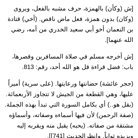
[ش (وكأن) بالهمزة، حرف مشبه بالفعل، ويروى
(وكان) بدون همزة، فعل ماض ناقص. (أخي) قتادة
بن النعمان أخو أبي سعيد الخدري من أمه، رضي
الله عنهما].
[ش أخرجه مسلم في صلاة المسافرين وقصرها،
باب: فضل قراءة قل هو الله أحد، رقم: 813.
(حجر عائشة) حضانتها ورعايتها. (على سرية) أميراً
عليها، وهي القطعة من الجيش لا تتجاوز الأربعمائة.
(بقل هو..) أي بكامل السورة التي تبدأ بهذه الجملة.
(صفة الرحمن) لأن فيها أسماءه وصفاته، وأسماؤه
مشتقة من صفاته. (يحبه) يقبل منه ويقربه إليه
ويزيده ثواباً. وانظرالحديث [741]].