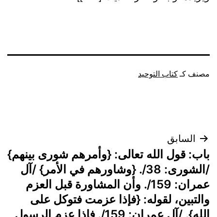
مصنف كـ
كتاب التوحيد
تصفّح
السابق
باب: قول الله تعالى: {وأمرهم شورى بينهم}
المقالات
/الشورى: 38/. {وشاورهم في الأمر} /آل
عمران: 159/. وأن المشاورة قبل العزم
والتبين، لقوله: {فإذا عزمت فتوكل على
الله}. /آل عمران: 159/. فإذا عزم الرسول