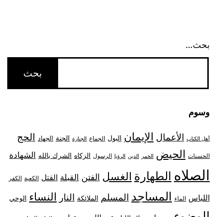
بحث…
وسوم
الإيمان
الحج
الأعمال
البول
الجنة
الجهاد
الجماع
أهل الكتاب
الجنازة
الحيض
الشهادة
الزكاه
الشرك بالله
الحسنات
الرسول
الخمر
الدين
الرؤيا
الصلاه
الطهارة
الغسل
الفتن
القبلة
القتل
الكعبة
الكفر
المساجد
النساء
المسلم
النار
اللباس
الملائكة
الوحي
الماء
الوضوء