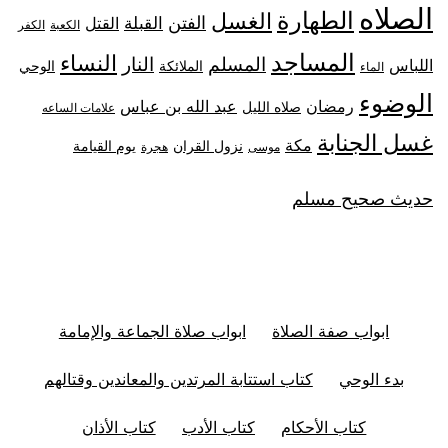
الصلاه
الطهارة
الغسل
الفتن
القبلة
القتل
الكعبة
الكفر
المساجد
النساء
المسلم
النار
اللباس
الملائكة
الوحي
الماء
الوضوء
رمضان
عبد الله بن عباس
صلاه الليل
علامات الساعه
غسل الجنابة
مكة
نزول القران
يوم القيامة
موسى
هجرة
حديث صحيح مسلم
ابواب صفة الصلاة
ابواب صلاة الجماعة والإمامة
بدء الوحي
كتاب استتابة المرتدين والمعاندين وقتالهم
كتاب الأحكام
كتاب الأدب
كتاب الأذان