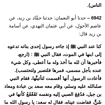
الناس).
6942 –
حدنا أبو النعمان: حدثنا حمَّاد بن زيد، عن
عاصم الأحول، عن أبي عثمان النهدي، عن أسامة
بن زيد قال:
كنا عند النبي ﷺ إذ جاءه رسول إحدى بناته تدعوه
إلى ابنها في الموت، فقال النبي ﷺ : (ارجع،
فأخبرها أن لله ما أخذ وله ما أعطى، وكل شيء
عنده بأجل مسمى، فمرها فلتصبر ولتحتسب).
فأعادت الرسول أنها أقسمت لتأتينَّها، فقام النبي
صلىالله عليه وسلم، وقام معه سعد بن عبادة ومعاذ
بن جبل، فدُفِعَ الصبي إليه ونفسه تَقَعْقَعُ كأنها في
شَنٍّ، ففاضت عيناه، فقال له سعد: يا رسول الله ما