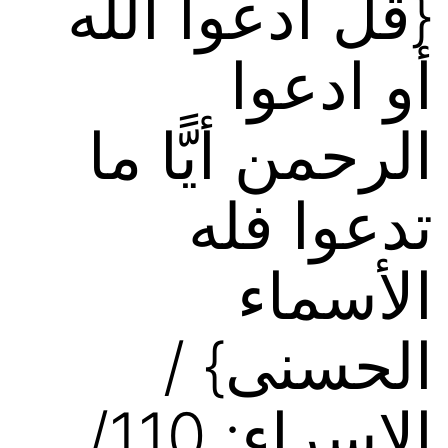
{قل ادعوا الله
أو ادعوا
الرحمن أيًّا ما
تدعوا فله
الأسماء
الحسنى} /
الإسراء: 110/