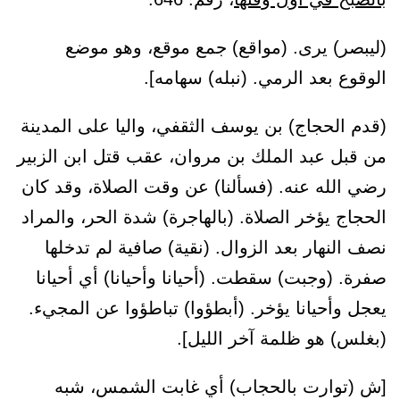
(ليبصر) يرى. (مواقع) جمع موقع، وهو موضع
الوقوع بعد الرمي. (نبله) سهامه].
(قدم الحجاج) بن يوسف الثقفي، واليا على المدينة
من قبل عبد الملك بن مروان، عقب قتل ابن الزبير
رضي الله عنه. (فسألنا) عن وقت الصلاة، وقد كان
الحجاج يؤخر الصلاة. (بالهاجرة) شدة الحر، والمراد
نصف النهار بعد الزوال. (نقية) صافية لم تدخلها
صفرة. (وجبت) سقطت. (أحيانا وأحيانا) أي أحيانا
يعجل وأحيانا يؤخر. (أبطؤوا) تباطؤوا عن المجيء.
(بغلس) هو ظلمة آخر الليل].
[ش (توارت بالحجاب) أي غابت الشمس، شبه