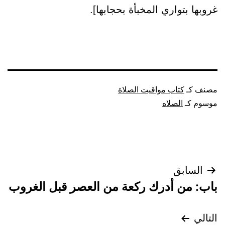
غروبها بتواري المخبأة بحجابها].
مصنف كـ
كتاب مواقيت الصلاة
موسوم كـ
الصلاه
تصفّح
السابق
باب: من أدرك ركعة من العصر قبل الغروب
المقالات
التالي