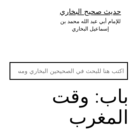
لتخطي
حديث صحيح البخاري
لى
للإمام أبي عبد الله محمد بن
لمحتوى
إسماعيل البخاري
باب: وقت
المغرب