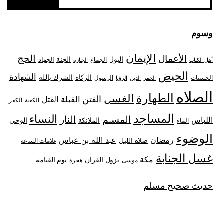
وسوم
الإيمان
الحج
الأعمال
البول
الجنة
الجهاد
الجماع
أهل الكتاب
الجنازة
الحيض
الشهادة
الزكاه
الشرك بالله
الحسنات
الرسول
الخمر
الدين
الرؤيا
الصلاه
الطهارة
الغسل
الفتن
القبلة
القتل
الكعبة
الكفر
المساجد
النساء
المسلم
النار
اللباس
الملائكة
الوحي
الماء
الوضوء
رمضان
عبد الله بن عباس
صلاه الليل
علامات الساعه
غسل الجنابة
مكة
نزول القران
يوم القيامة
موسى
هجرة
حديث صحيح مسلم