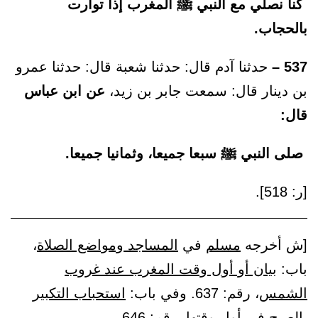
كنا نصلي مع النبي ﷺ المغرب إذا توارت
بالحجاب.
537 –
حدثنا آدم قال: حدثنا شعبة قال: حدثنا عمرو
بن دينار قال: سمعت جابر بن زيد،
عن ابن عباس
قال:
صلى النبي ﷺ سبعا جميعا، وثمانيا جميعا.
[ر: 518].
[ش أخرجه
مسلم
في
المساجد ومواضع الصلاة
،
باب:
بيان أو أول وقت المغرب عند غروب
الشمس
، رقم: 637. وفي باب:
استحباب التكبير
بالصبح في أول وقتها
، رقم: 646.