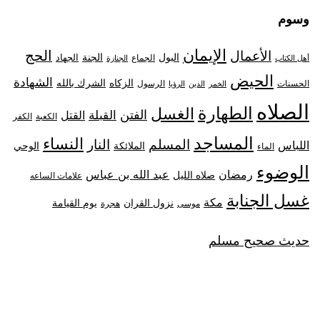
وسوم
الإيمان
الحج
الأعمال
البول
الجنة
الجهاد
الجماع
أهل الكتاب
الجنازة
الحيض
الشهادة
الزكاه
الشرك بالله
الحسنات
الرسول
الخمر
الدين
الرؤيا
الصلاه
الطهارة
الغسل
الفتن
القبلة
القتل
الكعبة
الكفر
المساجد
النساء
المسلم
النار
اللباس
الملائكة
الوحي
الماء
الوضوء
رمضان
عبد الله بن عباس
صلاه الليل
علامات الساعه
غسل الجنابة
مكة
نزول القران
يوم القيامة
موسى
هجرة
حديث صحيح مسلم