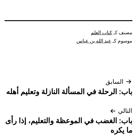
مصنف كـ
كتاب العلم
موسوم كـ
عبد الله بن عباس
تصفّح
السابق
باب: الرحلة في المسألة النازلة وتعليم أهله
المقالات
التالي
باب: الغضب في الموعظة والتعليم، إذا رأى
ما يكره