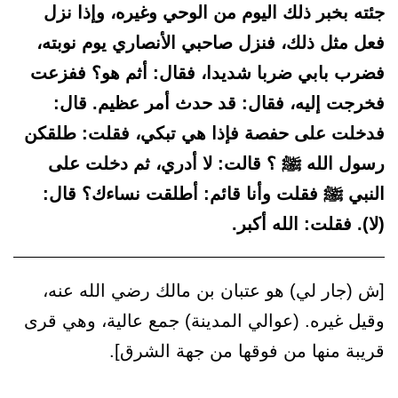
جئته بخبر ذلك اليوم من الوحي وغيره، وإذا نزل
فعل مثل ذلك، فنزل صاحبي الأنصاري يوم نوبته،
فضرب بابي ضربا شديدا، فقال: أثم هو؟ ففزعت
فخرجت إليه، فقال: قد حدث أمر عظيم. قال:
فدخلت على حفصة فإذا هي تبكي، فقلت: طلقكن
رسول الله ﷺ ؟ قالت: لا أدري، ثم دخلت على
النبي ﷺ فقلت وأنا قائم: أطلقت نساءك؟ قال:
(لا). فقلت: الله أكبر.
[ش (جار لي) هو عتبان بن مالك رضي الله عنه،
وقيل غيره. (عوالي المدينة) جمع عالية، وهي قرى
قريبة منها من فوقها من جهة الشرق].