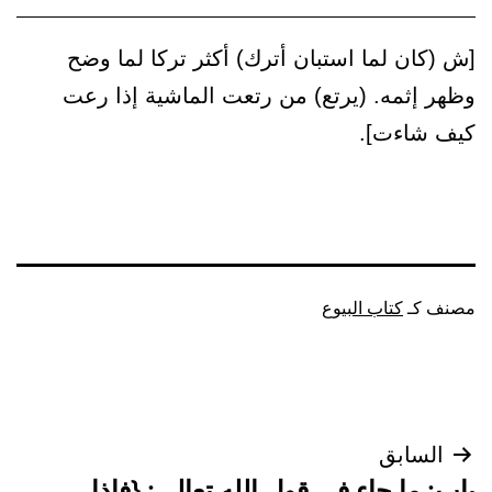
[ش (كان لما استبان أترك) أكثر تركا لما وضح
وظهر إثمه. (يرتع) من رتعت الماشية إذا رعت
كيف شاءت].
مصنف كـ
كتاب البيوع
تصفّح
السابق
باب: ما جاء في قول الله تعالى: {فإذا