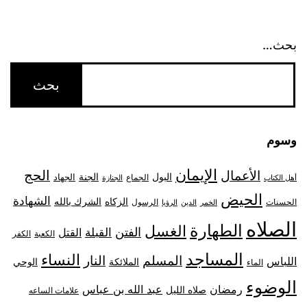
بحث…
وسوم
الإيمان
الحج
الأعمال
البول
الجنة
الجهاد
الجماع
أهل الكتاب
الجنازة
الحيض
الشهادة
الزكاه
الشرك بالله
الحسنات
الرسول
الخمر
الدين
الرؤيا
الصلاه
الطهارة
الغسل
الفتن
القبلة
القتل
الكعبة
الكفر
المساجد
النساء
المسلم
النار
اللباس
الملائكة
الوحي
الماء
الوضوء
رمضان
عبد الله بن عباس
صلاه الليل
علامات الساعه