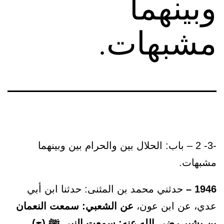
وبينهما
مشبهات.
-3- 2 – باب: الحلال بين والحرام بين وبينهما
مشبهات.
1946 –
حدثني محمد بن المثنى: حدثنا ابن أبي
عدي، عن ابن عون،
عن الشعبي: سمعت النعمان
بن بشير رضي الله عنه: سمعت النبي ﷺ (ح).