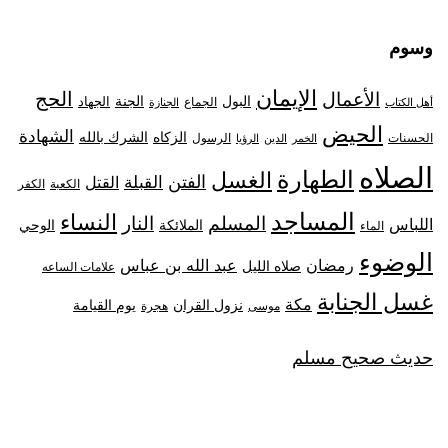
وسوم
الإيمان
الحج
الأعمال
البول
الجنة
الجهاد
الجماع
أهل الكتاب
الجنازة
الحيض
الشهادة
الزكاه
الشرك بالله
الحسنات
الرسول
الخمر
الدين
الرؤيا
الصلاه
الطهارة
الغسل
الفتن
القبلة
القتل
الكعبة
الكفر
المساجد
النساء
المسلم
النار
اللباس
الملائكة
الوحي
الماء
الوضوء
رمضان
عبد الله بن عباس
صلاه الليل
علامات الساعه
غسل الجنابة
مكة
نزول القران
يوم القيامة
موسى
هجرة
حديث صحيح مسلم