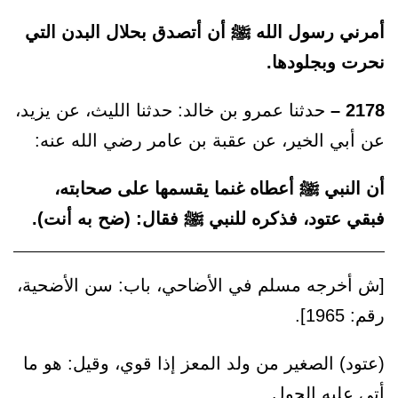
أمرني رسول الله ﷺ أن أتصدق بحلال البدن التي
نحرت وبجلودها.
2178 –
حدثنا عمرو بن خالد: حدثنا الليث، عن يزيد،
عن أبي الخير، عن عقبة بن عامر رضي الله عنه:
أن النبي ﷺ أعطاه غنما يقسمها على صحابته،
فبقي عتود، فذكره للنبي ﷺ فقال: (ضح به أنت).
[ش أخرجه مسلم في الأضاحي، باب: سن الأضحية،
رقم: 1965].
(عتود) الصغير من ولد المعز إذا قوي، وقيل: هو ما
أتى عليه الحول