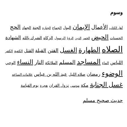
وسوم
الإيمان
الحج
الأعمال
البول
الجنة
الجهاد
الجماع
أهل الكتاب
الجنازة
الحيض
الشهادة
الزكاه
الشرك بالله
الحسنات
الرسول
الخمر
الدين
الرؤيا
الصلاه
الطهارة
الغسل
الفتن
القبلة
القتل
الكعبة
الكفر
المساجد
النساء
المسلم
النار
اللباس
الملائكة
الوحي
الماء
الوضوء
رمضان
عبد الله بن عباس
صلاه الليل
علامات الساعه
غسل الجنابة
مكة
نزول القران
يوم القيامة
موسى
هجرة
حديث صحيح مسلم