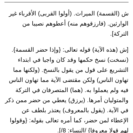
ش (القسمة) الميراث. (أولوا القربى) الأقرباء غير
الوارثين. (فارزقوهم منه) أعطوهم نصيبا من
التركة].
[ش (هذه الآية) قوله تعالى: {وإذا حضر القسمة}.
(نسخت) نسخ حكمها وقد كان واجبا في ابتداء
التشريع على قول من يقول بالنسخ. (ولكنها مما
تهاون الناس) ولكن مقتضى الآية مما تهاون الناس
فيه ولم يعملوا به. (هما) المتصرفان في التركة
والمتوليان أمرها. (يرزق) يعطي من حضر ممن ذكر
في الآية. (يقول بالمعروف) يعتذر بلطف عن
الإعطاء لمن حضر، كما أمره تعالى بقوله: {وقولوا
لهم قولا معروفا} /النساء: 8/].