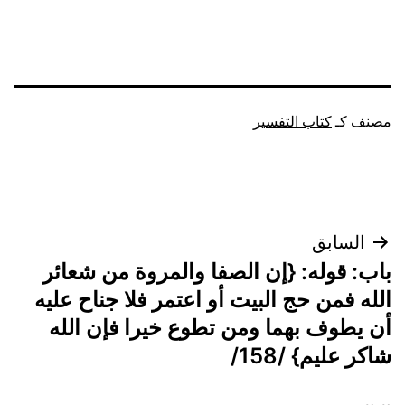
مصنف كـ
كتاب التفسير
تصفّح
السابق
باب: قوله: {إن الصفا والمروة من شعائر
المقالات
الله فمن حج البيت أو اعتمر فلا جناح عليه
أن يطوف بهما ومن تطوع خيرا فإن الله
شاكر عليم} /158/