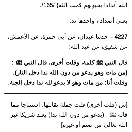
الله أندادا يحبونهم كحب الله} /165/.
يعني أضدادا، واحدها ند.
4227 –
حدثنا عبدان، عن أبي حمزة، عن الأعمش،
عن شقيق، عن عبد الله:
قال النبي ﷺ كلمة، وقلت أخرى، قال النبي ﷺ :
(من مات وهو يدعو من دون الله ندا دخل النار).
وقلت أنا: من مات وهو لا يدعو لله ندا دخل الجنة
.
[ش (قلت أخرى) قلت جملة تقابلها، استنتاجا مما
قاله ﷺ . (يدعو من دون الله ندا) يعبد شريكا غير
الله تعالى من صنم أو غيره]