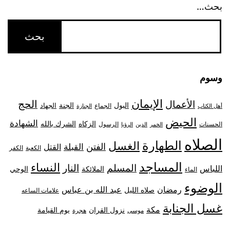
بحث…
وسوم
الإيمان
الحج
الأعمال
البول
الجنة
الجهاد
الجماع
أهل الكتاب
الجنازة
الحيض
الشهادة
الزكاه
الشرك بالله
الحسنات
الرسول
الخمر
الدين
الرؤيا
الصلاه
الطهارة
الغسل
الفتن
القبلة
القتل
الكعبة
الكفر
المساجد
النساء
المسلم
النار
اللباس
الملائكة
الوحي
الماء
الوضوء
رمضان
عبد الله بن عباس
صلاه الليل
علامات الساعه
غسل الجنابة
مكة
نزول القران
يوم القيامة
موسى
هجرة