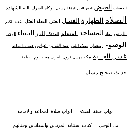
الحيض
الشهادة
الزكاه
الشرك بالله
الحسنات
الرسول
الخمر
الدين
الرؤيا
الصلاه
الطهارة
الغسل
الفتن
القبلة
القتل
الكعبة
الكفر
المساجد
النساء
المسلم
النار
اللباس
الملائكة
الوحي
الماء
الوضوء
رمضان
عبد الله بن عباس
صلاه الليل
علامات الساعه
غسل الجنابة
مكة
نزول القران
يوم القيامة
موسى
هجرة
حديث صحيح مسلم
ابواب صفة الصلاة
ابواب صلاة الجماعة والإمامة
بدء الوحي
كتاب استتابة المرتدين والمعاندين وقتالهم