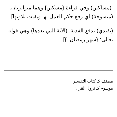
(مساكين) وفي قراءة {مسكين} وهما متواترتان.
(منسوخة) أي رفع حكم العمل بها وبقيت تلاوتها]
(يفتدي) يدفع الفدية. (الآية التي بعدها) وهي قوله
تعالى: {شهر رمضان..}]
مصنف كـ
كتاب التفسير
موسوم كـ
نزول القران