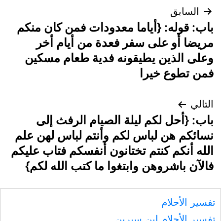
تصفّح
السابق
باب: قوله: {أياما معدودات فمن كان منكم
المقالات
مريضا أو على سفر فعدة من أيام أخر
وعلى الذين يطيقونه فدية طعام مسكين
فمن تطوع خيرا
التالي
باب: {أحل لكم ليلة الصيام الرفث إلى
نسائكم هن لباس لكم وأنتم لباس لهن علم
الله أنكم كنتم تختانون أنفسكم فتاب عليكم
فالآن باشروهن وابتغوا ما كتب الله لكم}
تفسير الأحلام
تفسير الأحلام ابن سيرين