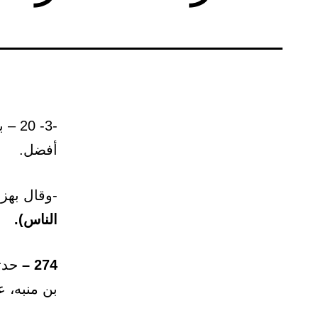
-3- 
أفضل.
-وقال بهز،
الناس).
274 –
حدثن
بن منبه، 