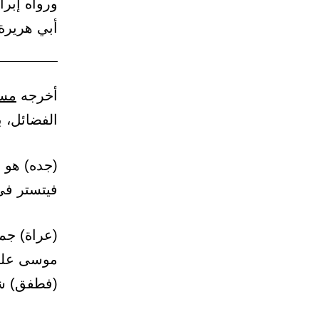
ورواه إبر
أبي هريرة،
أخرجه
مس
الفضائل، ب
(جده) هو 
فيتستر في 
(عراة) جمع
موسى عليه 
(فطفق) شر