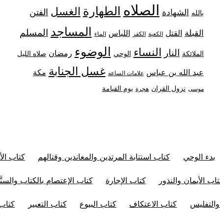
الصلاه
الطهارة
الغسل
الفتن
الشهادة
بالله
المساجد
المسلم
القبلة
القتل
اللباس
الكعبة
الكفر
الماء
الوضوء
النساء
النار
رمضان
الملائكة
صلاه الليل
الوحي
غسل الجنابة
عبد الله بن عباس
مكة
علامات الساعه
نزول القران
يوم القيامة
موسى
هجرة
بدء الوحي
كتاب استتابة المرتدين والمعاندين وقتالهم
كتاب الأ
اب الأيمان والنذور
كتاب الإجارة
كتاب الإعتصام بالكتاب والسنَّ
والتفليس
كتاب الاعتكاف
كتاب البيوع
كتاب التعبير
كتاب 