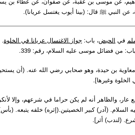
اهيم، عن موسى بن عقبة، عن صفوان، عن عطاء بن يسا
 عن النبي ﷺ قال: (بينا أيوب يغتسل عريانا).
لم
في
الحيض
، باب:
جواز الاغتسال عريانا في الخلوة
. 
اب: من فضائل موسى عليه السلام، رقم: 339.
معاوية بن حيدة، وهو صحابي رضي الله عنه. (أن يستحيا
الخلوة وغيرها].
 عار، والظاهر أنه لم يكن حراما في شرعهم، وإلا لأنكر
السلام. (آدر) كبير الخصيتين.(إثره) خلفه يتبعه. (بأس
ع. (لندب) أثر].