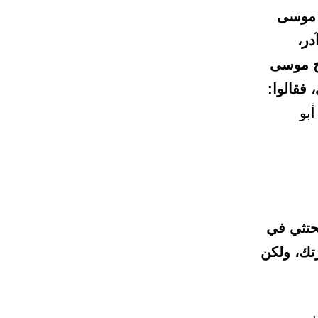
ن موسى
در،
ج موسى
فقالوا:
بو
حتثي في
زتك، ولكن