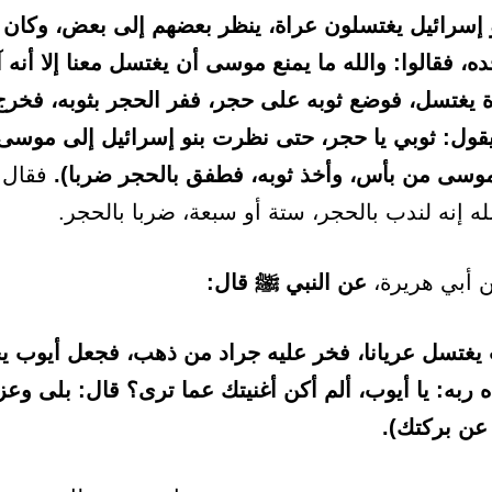
 إسرائيل يغتسلون عراة، ينظر بعضهم إلى بعض، وكا
، فقالوا: والله ما يمنع موسى أن يغتسل معنا إلا أنه آ
يغتسل، فوضع ثوبه على حجر، ففر الحجر بثوبه، فخر
يقول: ثوبي يا حجر، حتى نظرت بنو إسرائيل إلى موسى، 
بموسى من بأس، وأخذ ثوبه، فطفق بالحجر ضربا).
فقال أ
له إنه لندب بالحجر، ستة أو سبعة، ضربا بالحجر.
 أبي هريرة،
عن النبي ﷺ قال:
ب يغتسل عريانا، فخر عليه جراد من ذهب، فجعل أيوب ي
اه ربه: يا أيوب، ألم أكن أغنيتك عما ترى؟ قال: بلى وع
 عن بركتك).