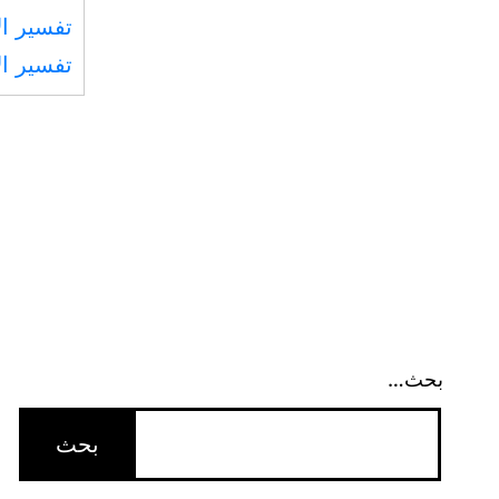
تفسير ال
تفسير ال
بحث…