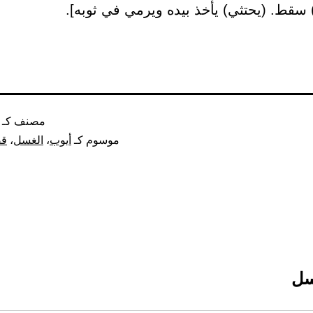
سقط. (يحتثي) يأخذ بيده ويرمي في ثوبه].
مصنف كـ
موسوم كـ
أيوب
،
الغسل
،
قص
سل