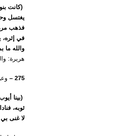
(كانت بنو
يغتسل وحده
فذهب مرة 
في إثره، 
والله ما 
هريرة: وال
275 –
وعن
(بينا أيو
ثوبه، فناد
لا غنى بي