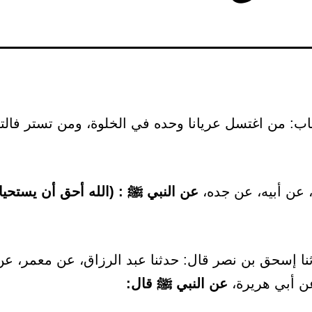
20 – باب: من اغتسل عريانا وحده في الخلوة، ومن تستر فال
 عن أبيه، عن جده،
عن النبي ﷺ : (الله أحق أن يستحيا
ا إسحق بن نصر قال: حدثنا عبد الرزاق، عن معمر، عن
عن أبي هريرة،
عن النبي ﷺ قال: