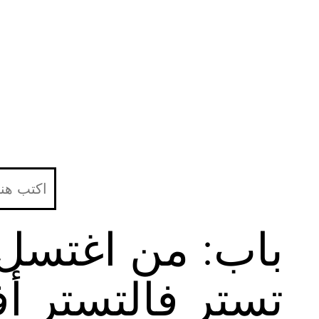
لتخطي
لى
لمحتوى
باب: من اغتسل 
تستر فالتستر أ