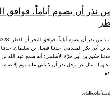
ن نذر أن يصوم أياماً، فوافق ال
طر
د بن أبي بكر المقدمي: حدثنا فضيل بن سليمان: حدثن
دثنا حكيم بن أبي حرَّة الأسلمي: أنه سمع عبد الله بن
عنهما: سئل عن رجل نذر أن لا يأتي عليه يوم إلا صام،
باب:
ءة
من
نذر
ب الأيمان والنذور
أن
يصوم