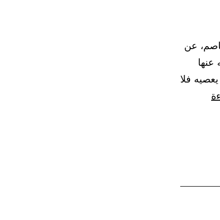
 6322 – حدثنا أبو عاصم، عن
عنها
يعصيه فلا
باب:
ءة
النذر
فيما
لا
يملك
وفي
معصية