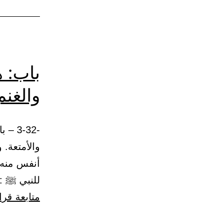
باب: ه
والغنم
-3-32
والأمتعة. 
أنفس منه؟
للنبي ﷺ : أ
متابعة قرا