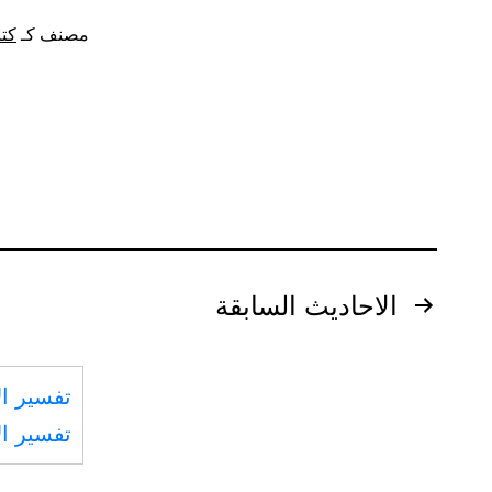
مصنف كـ
كتا
تصفّح
الاحاديث
السابقة
المقالات
تفسير ال
تفسير ال