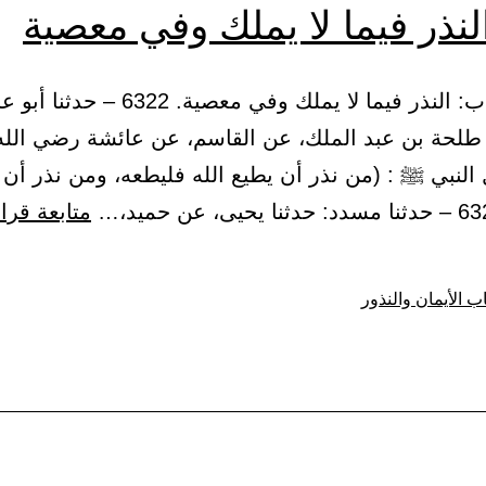
لنذر فيما لا يملك وفي معصية
-3-30 – باب: النذر فيما لا يملك وفي معصية.
طلحة بن عبد الملك، عن القاسم، عن عائشة رضي الله 
النبي ﷺ : (من نذر أن يطيع الله فليطعه، ومن نذر أن 
متابعة قرا
ب الأيمان والنذور