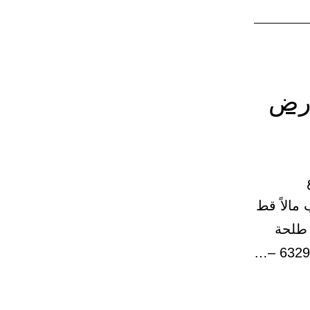
أرض
مالاً قط
 طلحة