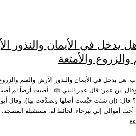
أياماً،
فوافق
النحر
أو
ل يدخل في الأيمان والنذور ال
الفطر
 والزروع والأمتعة
 – باب: هل يدخل في الأيمان والنذور الأرض والغنم والزروع
وقال ابن عمر: قال عمر للنبي ﷺ : أصبت أرضاً لم أصب 
 قال: (إن شئت حبَّست أصلها وتصدَّقت بها). وقال أبو
حب أموالي إلي بيرحاء. لحائط له. مستقبلة المسجد. 6329 –…
باب:
ءة
هل