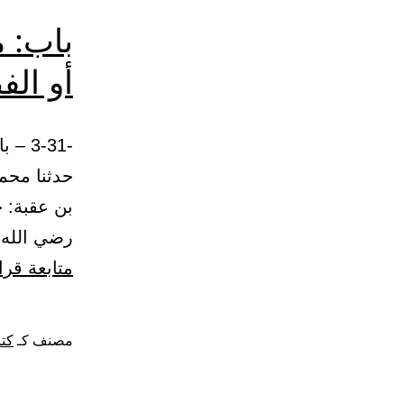
باب: م
أو الف
حدثنا محم
بن عقبة: ح
رضي الله 
متابعة قرا
مصنف كـ
كتا