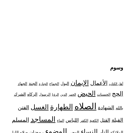
وسوم
الإيمان
الأعمال
البول
الجنة
الجهاد
الجماع
أهل الكتاب
الجنازة
الحيض
الحج
الزكاه
الشرك
الحسنات
الرسول
الخمر
الدين
الرؤيا
الصلاه
الطهارة
الغسل
الفتن
الشهادة
بالله
المساجد
المسلم
القبلة
القتل
اللباس
الكعبة
الكفر
الماء
الوضوء
النساء
النار
رمضان
الملائكة
صلاه الليل
الوحي