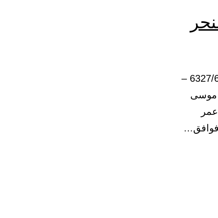
نحر
-3-31 – باب: من نذر أن يصوم أياماً، فوافق النحر أو الفطر. 6327/6328 –
ا موسى
 عمر
 فوافق…