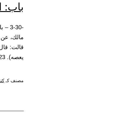
باب: ا
مالك، عن 
قالت: قال 
يعصه). 6323 – حدثنا مسدد: حدثنا يحيى، عن حميد،…
مصنف كـ
كتا