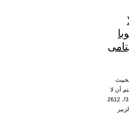
با
تامى
الخبيث
م أن لا
تقسطوا في اليتامى فانكحوا ما طاب لكم من النساء} /النساء: 2، 3/. 2612
زبير