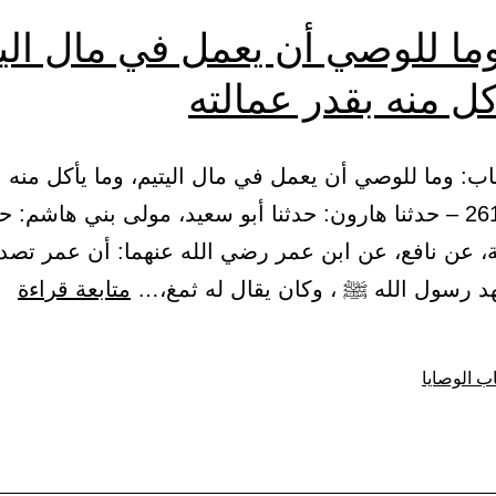
بلغوا
ما
ما للوصي أن يعمل في مال اليت
النكاح
طاب
كل منه بقدر عمالته
فإن
لكم
آنستم
من
منهم
النساء}
23 – باب: وما للوصي أن يعمل في مال اليتيم، وما يأكل منه 
رشدا
عمالته. 2613 – حدثنا هارون: حدثنا أبو سعيد، مولى بني هاشم:
فادفعوا
ة، عن نافع، عن ابن عمر رضي الله عنهما: أن عمر تصد
إليهم
با
د رسول الله ﷺ ، وكان يقال له ثمغ،…
متابعة قراءة
أموالهم
وم
ولا
لل
ب الوصايا
تأكلوها
أن
إسرافا
يع
وبدارا
في