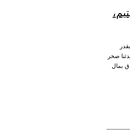
يم،
بقدر
 حدثنا صخر
ق بمال
ب:
ا
وصي
مل