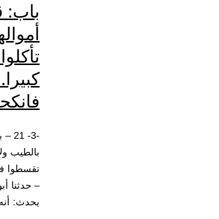
باب: ق
أمواله
تأكلوا
كبيرا.
فانكح
-3- 
بالطيب ولا
– حدثنا أب
يحدث: أن