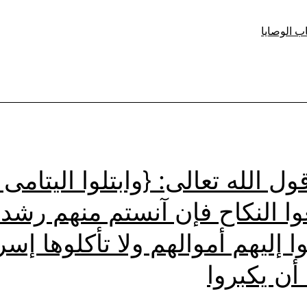
الله
ب الوصايا
تعالى:
{وآتوا
اليتامى
أموالهم
ولا
تتبدلوا
ول الله تعالى: {وابتلوا اليتامى
الخبيث
غوا النكاح فإن آنستم منهم رشدا
بالطيب
ولا
ا إليهم أموالهم ولا تأكلوها إسر
تأكلوا
 أن يكبروا
أموالهم
إلى