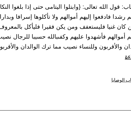
22 – باب: قول الله تعالى: {وابتلوا اليتامى حتى إذا بلغوا النك
أموالكم
 رشدا فادفعوا إليهم أموالهم ولا تأكلوها إسرافا وبدارا
إنه
ن كان غنيا فليستعفف ومن يكن فقيرا فليأكل بالمعروف 
كان
م أموالهم فأشهدوا عليهم وكفىبالله حسيبا للرجال نصي
حوبا
ان والأقربون وللنساء نصيب مما ترك الوالدان والأقرب
كبيرا.
باب:
ءة
وإن
قول
خفتم
الله
أن
ب الوصايا
تعالى:
لا
{وابتلوا
تقسطوا
اليتامى
في
حتى
اليتامى
إذا
فانكحوا