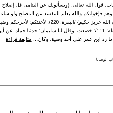
25 – باب: قول الله تعالى: {ويسألونك عن اليتامى قل إصلاح 
لون
وهم فإخوانكم والله يعلم المفسد من المصلح ولو شاء ا
ا}
لأعنتكم إن الله عزيز حكيم} /البقرة: 220/. لأعنتكم: لأحرجكم
{وعنت} /طه: 111/: خضعت. وقال لنا سليمان: حدثنا حماد، عن
باب
 ما رد ابن عمر على أحد وصية. وكان…
متابعة قراءة
قول
الله
ب الوصايا
تعا
{وي
عن
الي
قل
إصل