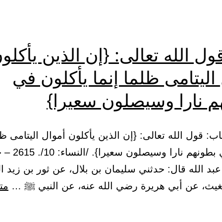
أن
ما
يكبروا
الي
وم
ول الله تعالى: {إن الذين يأكلو
يأ
اليتامى ظلما إنما يأكلون في
من
بق
م نارا وسيصلون سعيرا}
عم
24 – باب: قول الله تعالى: {إن الذين يأكلون أموال اليتامى ظ
يأكلون في بطونهم ن
عبد الله قال: حدثني سليمان بن بلال، عن ثور بن زيد ا
غيث، عن أبي هريرة رضي الله عنه، عن النبي ﷺ …
متا