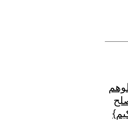
طوهم
صلح
يم}