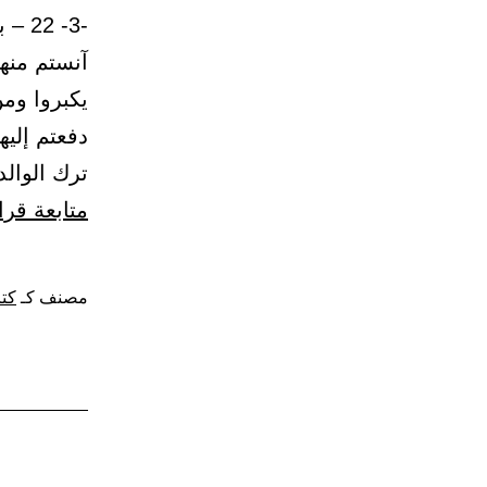
-3- 
آنستم منهم
يكبروا وم
دفعتم إليه
ترك الوالد
متابعة قرا
مصنف كـ
كتا