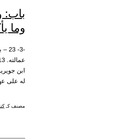
باب: و
وما يأ
-3- 
ابن جويري
له على عه
مصنف كـ
كتا