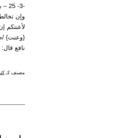
-3- 
وسيص
وإن تخالط
سعير
نافع قال:
مصنف كـ
كتا