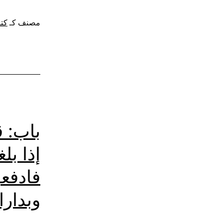
مصنف كـ
كتا
باب: ق
إذا بل
فادفعو
وبدارا