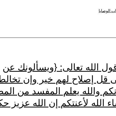
ب الوصايا
:
ون
ل
مى
ول الله تعالى: {ويسألونك عن
ى قل إصلاح لهم خير وإن تخال
ون
كم والله يعلم المفسد من الم
ء الله لأعنتكم إن الله عزيز حك
هم