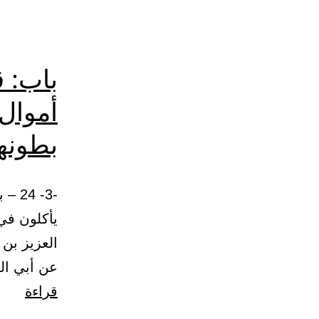
باب: ق
أموال 
بطونه
-3- 
العزيز بن 
عن أبي ال
باب:
قراءة
قول