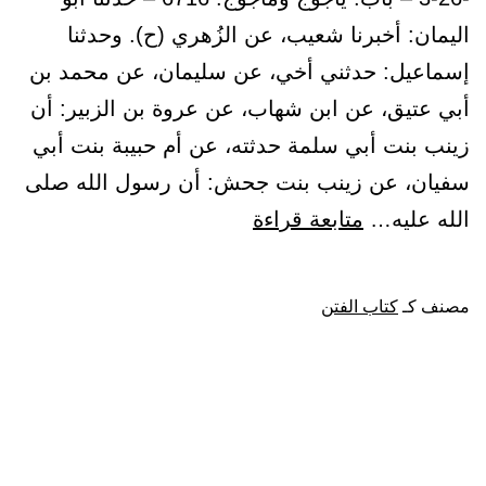
اليمان: أخبرنا شعيب، عن الزُهري (ح). وحدثنا
إسماعيل: حدثني أخي، عن سليمان، عن محمد بن
أبي عتيق، عن ابن شهاب، عن عروة بن الزبير: أن
زينب بنت أبي سلمة حدثته، عن أم حبيبة بنت أبي
سفيان، عن زينب بنت جحش: أن رسول الله صلى
باب:
الله عليه…
متابعة قراءة
يأجوج
ومأجوج
مصنف كـ
كتاب الفتن