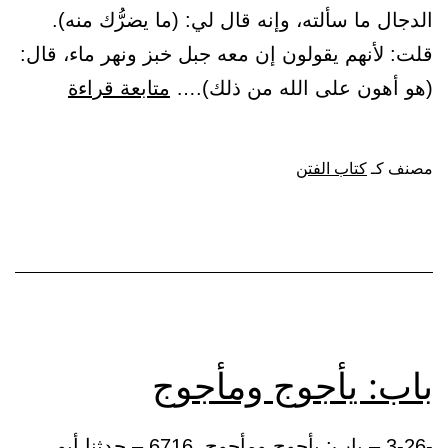
الدجال ما سألته، وإنه قال لي: (ما يضرُّك منه).
قلت: لأنهم يقولون إن معه جبل خبز ونهر ماء، قال:
باب:
(هو أهون على الله من ذلك).…
متابعة قراءة
ذكر
الدجَّال
مصنف كـ
كتاب الفتن
باب: يأجوج ومأجوج
-3-26 – باب: يأجوج ومأجوج. 6716 – حدثنا أبو