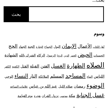
بحث…
وسوم
الإيمان
الحج
الأعمال
البول
الجنة
الجهاد
الجماع
أهل الكتاب
الجنازة
الحيض
الشهادة
الزكاه
الشرك بالله
الحسنات
الرسول
الخمر
الدين
الرؤيا
الصلاه
الطهارة
الغسل
الفتن
القبلة
القتل
الكعبة
الكفر
المساجد
النساء
المسلم
النار
اللباس
الملائكة
الوحي
الماء
الوضوء
رمضان
عبد الله بن عباس
صلاه الليل
علامات الساعه
غسل الجنابة
مكة
نزول القران
يوم القيامة
موسى
هجرة