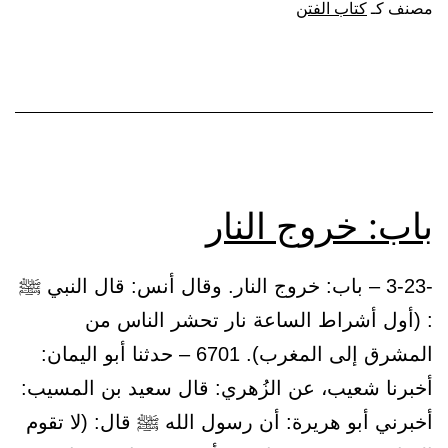
مصنف كـ
كتاب الفتن
حتى
تُعبد
الأوثان
باب: خروج النار
-3-23 – باب: خروج النار. وقال أنس: قال النبي ﷺ
: (أول أشراط الساعة نار تحشر الناس من
المشرق إلى المغرب). 6701 – حدثنا أبو اليمان:
أخبرنا شعيب، عن الزُهري: قال سعيد بن المسيب:
أخبرني أبو هريرة: أن رسول الله ﷺ قال: (لا تقوم