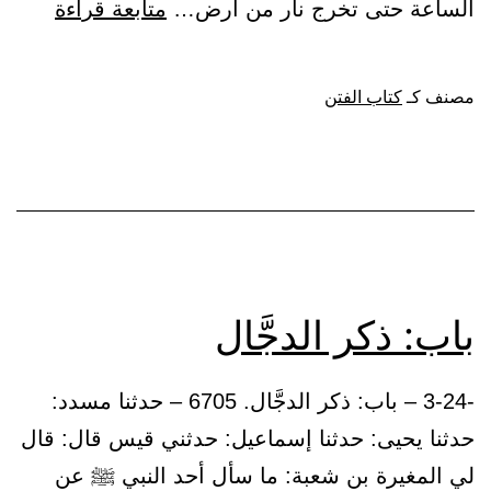
باب:
الساعة حتى تخرج نار من أرض…
متابعة قراءة
خروج
النار
مصنف كـ
كتاب الفتن
باب: ذكر الدجَّال
-3-24 – باب: ذكر الدجَّال. 6705 – حدثنا مسدد:
حدثنا يحيى: حدثنا إسماعيل: حدثني قيس قال: قال
لي المغيرة بن شعبة: ما سأل أحد النبي ﷺ عن